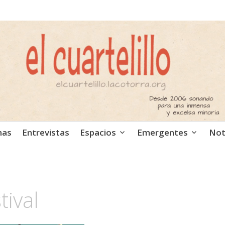
ca independiente. Podcast
mas
Entrevistas
Espacios
Emergentes
Not
tival