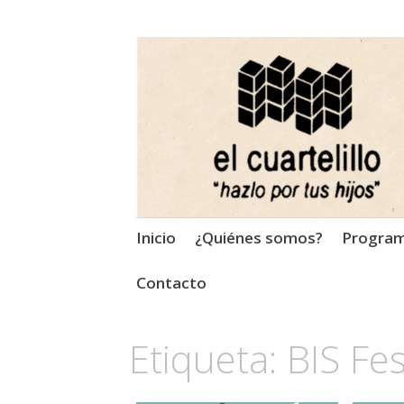
El Cuartelillo
Programa de radio de músi
Saltar
Inicio
¿Quiénes somos?
Progra
al
contenido
Contacto
Etiqueta:
BIS Fes