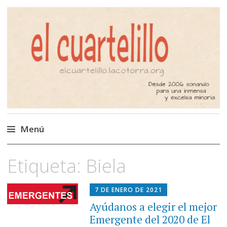
El Cuartelillo
Programa de radio de música
independiente. Podcast
Menú
Saltar
Etiqueta:
Biela
al
contenido
7 DE ENERO DE 2021
Ayúdanos a elegir el mejor
Emergente del 2020 de El