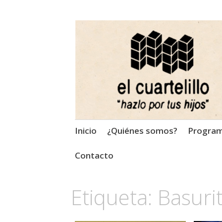
El Cuartelillo
Programa de radio de músi
Saltar
Inicio
¿Quiénes somos?
Progra
al
contenido
Contacto
Etiqueta:
Basuri