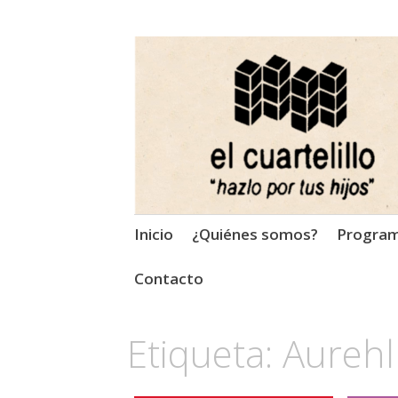
El Cuartelillo
Programa de radio de músi
Saltar
Inicio
¿Quiénes somos?
Progra
al
contenido
Contacto
Etiqueta:
Aurehl