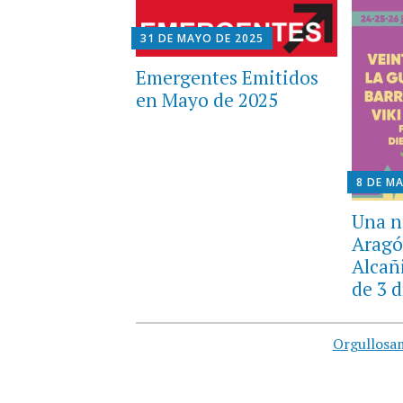
31 DE MAYO DE 2025
Emergentes Emitidos
en Mayo de 2025
8 DE M
Una n
Aragó
Alcañ
de 3 d
Orgullosa