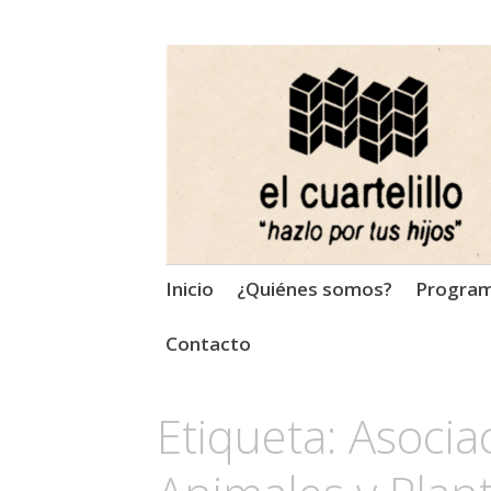
El Cuartelillo
Programa de radio de músi
Saltar
Inicio
¿Quiénes somos?
Progra
al
contenido
Contacto
Etiqueta:
Asocia