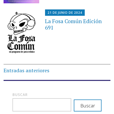
21 DE JUNIO DE 2024
La Fosa Común Edición
691
Navegación
Entradas anteriores
de
entradas
BUSCAR
Buscar