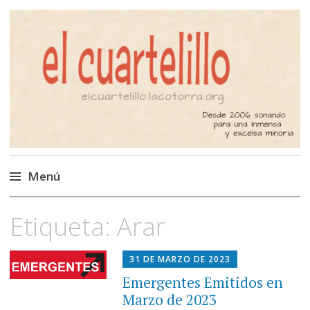
El Cuartelillo
Programa de radio de música
independiente. Podcast
Menú
Saltar
Etiqueta:
Arar
al
contenido
31 DE MARZO DE 2023
Emergentes Emitidos en
Marzo de 2023