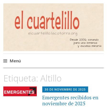
El Cuartelillo
Programa de radio de música
independiente. Podcast
Menú
Saltar
Etiqueta:
Altillo
al
contenido
30 DE NOVIEMBRE DE 2025
Emergentes recibidos en
noviembre de 2025