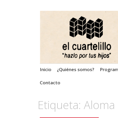
El Cuartelillo
Programa de radio de músi
Saltar
Inicio
¿Quiénes somos?
Progra
al
contenido
Contacto
Etiqueta:
Aloma 