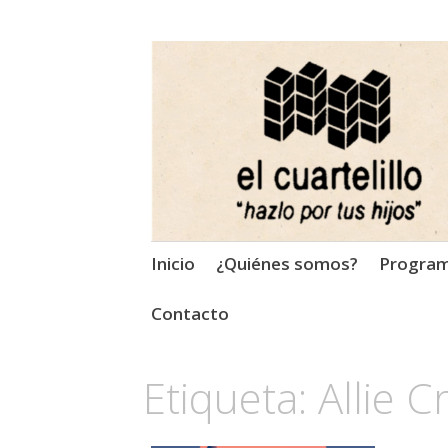
El Cuartelillo
Programa de radio de músi
Saltar
Inicio
¿Quiénes somos?
Progra
al
contenido
Contacto
Etiqueta:
Allie 