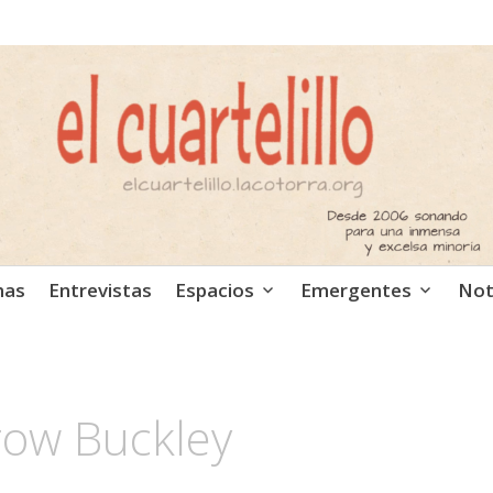
ca independiente. Podcast
mas
Entrevistas
Espacios
Emergentes
Not
Crow Buckley