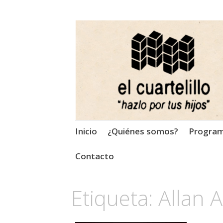
El Cuartelillo
Programa de radio de músi
Saltar
Inicio
¿Quiénes somos?
Progra
al
contenido
Contacto
Etiqueta:
Allan 