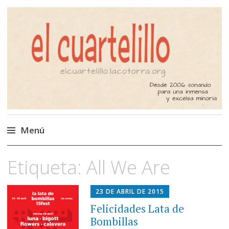
El Cuartelillo
Programa de radio de música
independiente. Podcast
Menú
Saltar
Etiqueta:
All We Are
al
contenido
23 DE ABRIL DE 2015
Felicidades Lata de
Bombillas