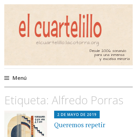
El Cuartelillo
Programa de radio de música
independiente. Podcast
Menú
Saltar
Etiqueta:
Alfredo Porras
al
contenido
2 DE MAYO DE 2019
Queremos repetir