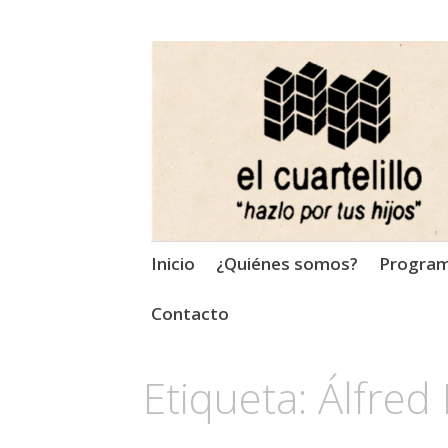
El Cuartelillo
Programa de radio de músi
Saltar
Inicio
¿Quiénes somos?
Progra
al
contenido
Contacto
Etiqueta:
Álfred