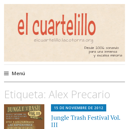
El Cuartelillo
Programa de radio de música
independiente. Podcast
Menú
Saltar
Etiqueta:
Alex Precario
al
contenido
15 DE NOVIEMBRE DE 2012
Jungle Trash Festival Vol.
III