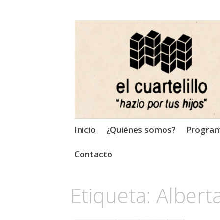
El Cuartelillo
Programa de radio de músi
Saltar
Inicio
¿Quiénes somos?
Progra
al
contenido
Contacto
Etiqueta:
Albert