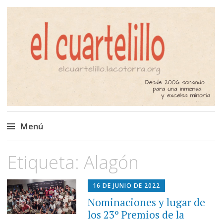
El Cuartelillo
Programa de radio de música
independiente. Podcast
Menú
Saltar
Etiqueta:
Alagón
al
contenido
16 DE JUNIO DE 2022
Nominaciones y lugar de
los 23º Premios de la