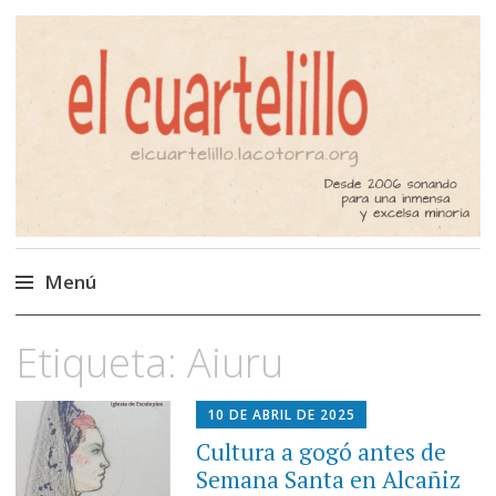
El Cuartelillo
Programa de radio de música
independiente. Podcast
Menú
Saltar
Etiqueta:
Aiuru
al
contenido
10 DE ABRIL DE 2025
Cultura a gogó antes de
Semana Santa en Alcañiz