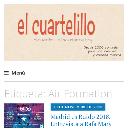
El Cuartelillo
Programa de radio de música
independiente. Podcast
Menú
Saltar
Etiqueta:
Air Formation
al
contenido
19 DE NOVIEMBRE DE 2018
Madrid es Ruido 2018.
Entrevista a Rafa Mary