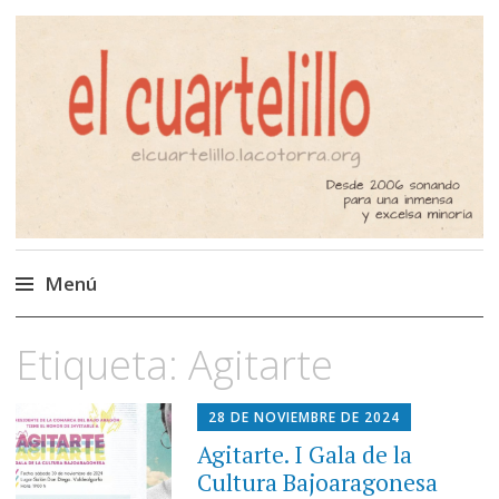
El Cuartelillo
Programa de radio de música
independiente. Podcast
Menú
Saltar
Etiqueta:
Agitarte
al
contenido
28 DE NOVIEMBRE DE 2024
Agitarte. I Gala de la
Cultura Bajoaragonesa