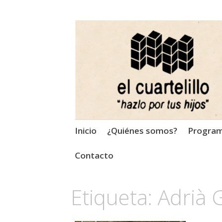
El Cuartelillo
Programa de radio de músi
Saltar
Inicio
¿Quiénes somos?
Progra
al
contenido
Contacto
Etiqueta:
Adrià 