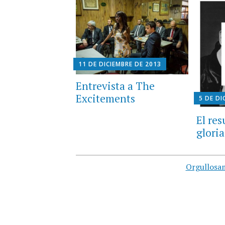
11 DE DICIEMBRE DE 2013
Entrevista a The
Excitements
5 DE DI
El res
gloria
Orgullosa