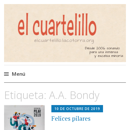
El Cuartelillo
Programa de radio de música
independiente. Podcast
Menú
Saltar
Etiqueta:
A.A. Bondy
al
contenido
10 DE OCTUBRE DE 2019
Felices pilares