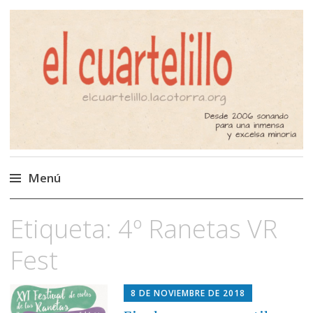
El Cuartelillo
Programa de radio de música
independiente. Podcast
Menú
Saltar
Etiqueta:
4º Ranetas VR
al
contenido
Fest
8 DE NOVIEMBRE DE 2018