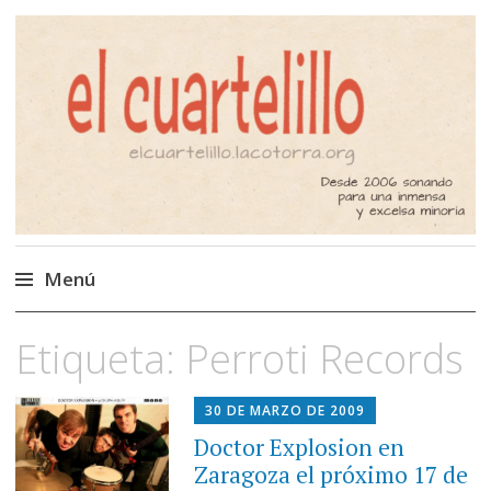
El Cuartelillo
Programa de radio de música
independiente. Podcast
Menú
Saltar
Etiqueta:
Perroti Records
al
contenido
30 DE MARZO DE 2009
Doctor Explosion en
Zaragoza el próximo 17 de