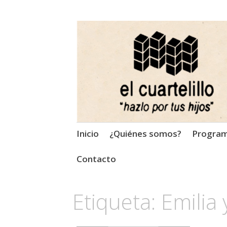
El Cuartelillo
Programa de radio de músi
Saltar
Inicio
¿Quiénes somos?
Progra
al
contenido
Contacto
Etiqueta:
Emilia 