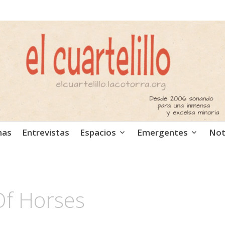
ca independiente. Podcast
mas
Entrevistas
Espacios
Emergentes
Not
f Horses