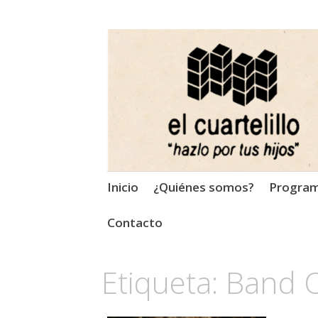
El Cuartelillo
Programa de radio de músi
Saltar
Inicio
¿Quiénes somos?
Progra
al
contenido
Contacto
Etiqueta:
Band O