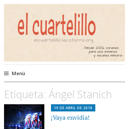
El Cuartelillo
Programa de radio de música
independiente. Podcast
Menú
Saltar
Etiqueta:
Ángel Stanich
al
contenido
19 DE ABRIL DE 2018
¡Vaya envidia!