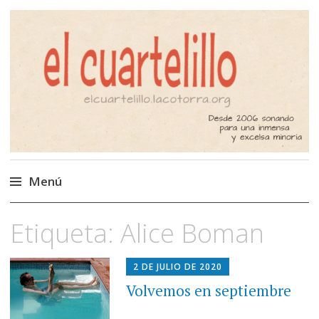
El Cuartelillo
Programa de radio de música
independiente. Podcast
Menú
Saltar
Etiqueta:
Alice Boman
al
contenido
2 DE JULIO DE 2020
Volvemos en septiembre