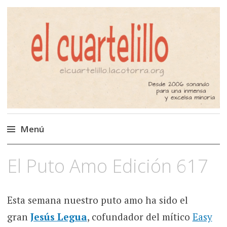
El Cuartelillo
Programa de radio de música
independiente. Podcast
Menú
Saltar
El Puto Amo Edición 617
al
contenido
Esta semana nuestro puto amo ha sido el
gran
Jesús Legua
, cofundador del mítico
Easy